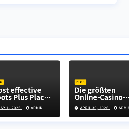
OG
BLOG
st effective
Die größten
ots Plus Places
Online-Casino-
 stay To live
Posingspiele
AY 1, 2026
ADMIN
APRIL 30, 2026
ADMI
dequately When
bieten
ecking out Oslo
unterhaltsame
orwegian Urban
Runden und