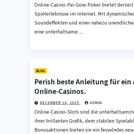
Online-Casino-Pai-Gow-Poker bietet derzei
Spielerlebnisse im Internet. Mit dynamische
Soundeffekten und einer nahezu unendliche
eine unterhaltsame…
BLOG
Perish beste Anleitung für ein
Online-Casinos.
DECEMBER 16, 2025
ADMIN
Online-Casino-Slots sind die unterhaltsamst
ihrer brillanten Grafik, dem stabilen Spiel
Bonusaktionen bieten sie ein fesselndes ne