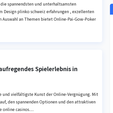
t die spannendsten und unterhaltsamsten
m Design plinko schweiz erfahrungen , exzellenten
n Auswahl an Themen bietet Online-Pai-Gow-Poker
 aufregendes Spielerlebnis in
e und vielfältigste Kunst der Online-Vergnügung. Mit
ablauf, den spannenden Optionen und den attraktiven
ue online casinos…