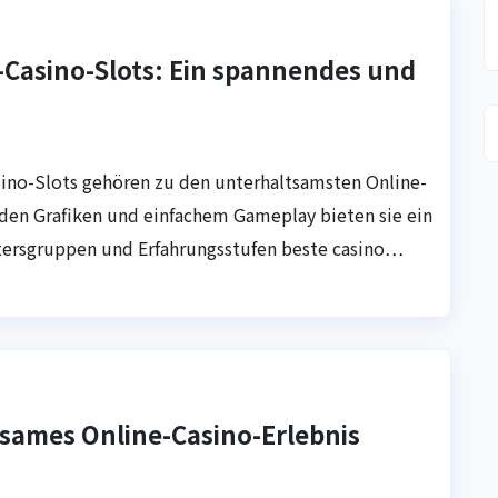
e-Casino-Slots: Ein spannendes und
sino-Slots gehören zu den unterhaltsamsten Online-
nden Grafiken und einfachem Gameplay bieten sie ein
Altersgruppen und Erfahrungsstufen beste casino…
tsames Online-Casino-Erlebnis