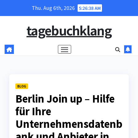
Skip
Thu. Aug 6th, 2026
5:26:38 AM
to
content
tagebuchklang
BLOG
Berlin Join up – Hilfe
für Ihre
Unternehmensdatenb
ank und Anbieter in