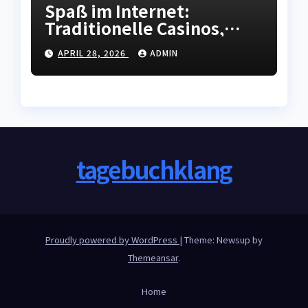
Spaß im Internet:
Traditionelle Casinos,
mobile Apps, attraktive
APRIL 28, 2026
ADMIN
Preise, fantastische Spiele
und ein rundum
gelungenes Online-
Nachtleben.
tagebuchklang
Proudly powered by WordPress
|
Theme: Newsup by
Themeansar
.
Home