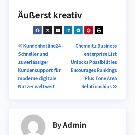
Äußerst kreativ
Post
Kundenhotline24 –
Chemnitz Business
Schneller und
enterprise List
navigation
zuverlässiger
Unlocks Possibilities
Kundensupport für
Encourages Rankings
moderne digitale
Plus Tone Area
Nutzer weltweit
Relationships
By
Admin