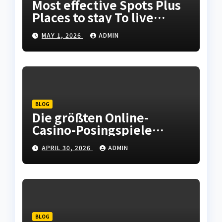
Most effective Spots Plus
Places to stay To live
Adequately When
MAY 1, 2026
ADMIN
Checking out Oslo
Norwegian Urban center
BLOG
Die größten Online-
Casino-Posingspiele
bieten unterhaltsame
APRIL 30, 2026
ADMIN
Runden und
unvergessliche Momente.
BLOG