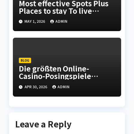
Most effective Spots Plus
Places to stay To live
Adequately When
MAY 1, 2026
ADMIN
Checking out Oslo
Norwegian Urban center
BLOG
Die größten Online-
Casino-Posingspiele
bieten unterhaltsame
APR 30, 2026
ADMIN
Runden und
unvergessliche Momente.
Leave a Reply